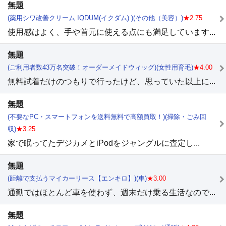
無題
(薬用シワ改善クリーム IQDUM(イクダム) )(その他（美容）)
★2.75
使用感はよく、手や首元に使える点にも満足しています...
無題
(ご利用者数43万名突破！オーダーメイドウィッグ)(女性用育毛)
★4.00
無料試着だけのつもりで行ったけど、思っていた以上に...
無題
(不要なPC・スマートフォンを送料無料で高額買取！)(掃除・ごみ回
収)
★3.25
家で眠ってたデジカメとiPodをジャングルに査定し...
無題
(距離で支払うマイカーリース【エンキロ】)(車)
★3.00
通勤ではほとんど車を使わず、週末だけ乗る生活なので...
無題