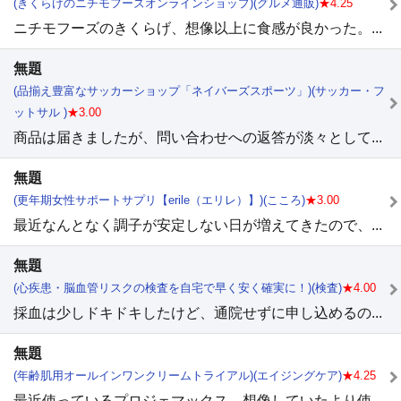
(きくらげのニチモフーズオンラインショップ)(グルメ通販)
★4.25
ニチモフーズのきくらげ、想像以上に食感が良かった。...
無題
(品揃え豊富なサッカーショップ「ネイバーズスポーツ」)(サッカー・フ
ットサル )
★3.00
商品は届きましたが、問い合わせへの返答が淡々として...
無題
(更年期女性サポートサプリ【erile（エリレ）】)(こころ)
★3.00
最近なんとなく調子が安定しない日が増えてきたので、...
無題
(心疾患・脳血管リスクの検査を自宅で早く安く確実に！)(検査)
★4.00
採血は少しドキドキしたけど、通院せずに申し込めるの...
無題
(年齢肌用オールインワンクリームトライアル)(エイジングケア)
★4.25
最近使っているプロジェマックス、想像していたより使...