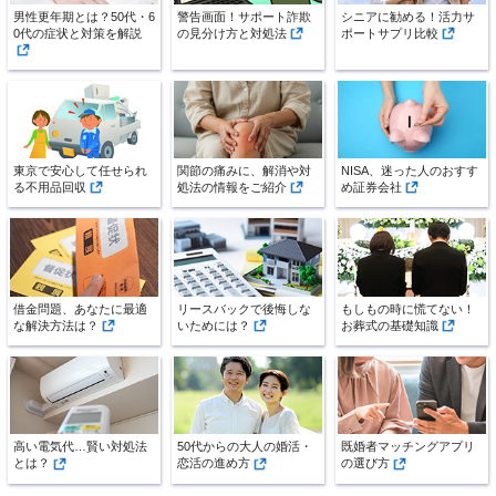
男性更年期とは？50代・6
警告画面！サポート詐欺
シニアに勧める！活力サ
0代の症状と対策を解説
の見分け方と対処法
ポートサプリ比較
東京で安心して任せられ
関節の痛みに、解消や対
NISA、迷った人のおすす
る不用品回収
処法の情報をご紹介
め証券会社
借金問題、あなたに最適
リースバックで後悔しな
もしもの時に慌てない！
な解決方法は？
いためには？
お葬式の基礎知識
高い電気代…賢い対処法
50代からの大人の婚活・
既婚者マッチングアプリ
とは？
恋活の進め方
の選び方